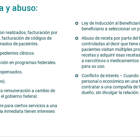
a y abuso:
Ley de Inducción al Beneficiar
beneficiario a seleccionar un p
ron realizados, facturación por
o, facturación de códigos de
Abuso de receta por parte del 
imados de pacientes.
controladas al decir que tiene
pacientes visitan múltiples p
pedientes clínicos.
recetas y adquirir esas receta
a narcóticos o medicamentos c
ación en programas federales.
para su uso.
ispensados.
Conflicto de interés – Cuando 
s).
personal o económico en una 
contratar a una compañía de l
 una remuneración a cambio de
dueño, sin divulgar la relación.
el gobierno federal.
re para ciertos servicios a una
a inmediata tienen intereses