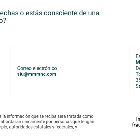
echas o estás consciente de una
so?
Es
M
Correo electrónico
D
T
siu@mmmhc.com
3
S
a la información que se reciba será tratada como
 se abordarán únicamente por personas que tengan
mplo, autoridades estatales y federales, y