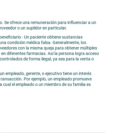
io. Se ofrece una remuneración para influenciar a un
roveedor o un suplidor en particular.
beneficiario - Un paciente obtiene sustancias
 una condición médica falsa. Generalmente, los
roveedores con la misma queja para obtener múltiples
s en diferentes farmacias. Así la persona logra acceso
ontrolados de forma ilegal, ya sea para la venta o
un empleado, gerente, o ejecutivo tiene un interés
transacción. Por ejemplo, un empleado promueve
a cual el empleado o un miembro de su familia es