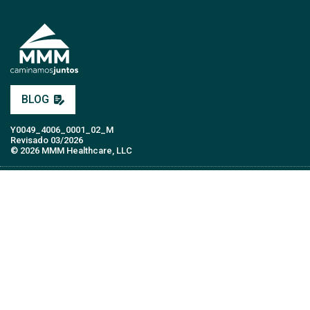
BLOG
Y0049_4006_0001_02_M
Revisado 03/2026
© 2026 MMM Healthcare, LLC
PLANES MÉDICOS
AFILIADOS
PROVEEDORES
CUIDADORES
MMM APLICACIÓN MÓVIL
SOBRE MMM
ÚNETE
EMPLEOS
CONTÁCTANOS
GLOSARIO DE TÉRMINOS
PREGUNTAS FRECUENTES
REPORTAR FRAUDE
FUNCIÓN TTY
POLÍTICAS MÉDICAS