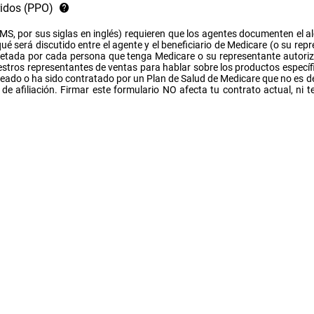
ridos (PPO)
MS, por sus siglas en inglés) requieren que los agentes documenten el al
é será discutido entre el agente y el beneficiario de Medicare (o su rep
pletada por cada persona que tenga Medicare o su representante autoriz
estros representantes de ventas para hablar sobre los productos específi
leado o ha sido contratado por un Plan de Salud de Medicare que no es 
d de afiliación. Firmar este formulario NO afecta tu contrato actual, ni 