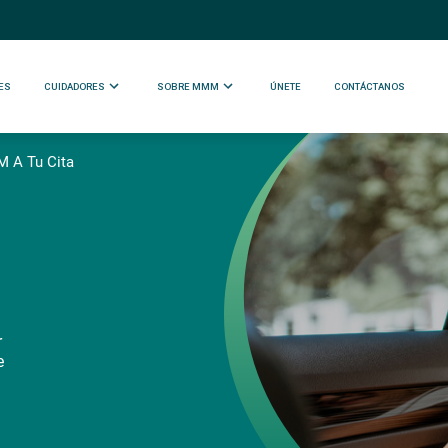
ES
CUIDADORES
SOBRE MMM
ÚNETE
CONTÁCTANOS
 A Tu Cita
r
e