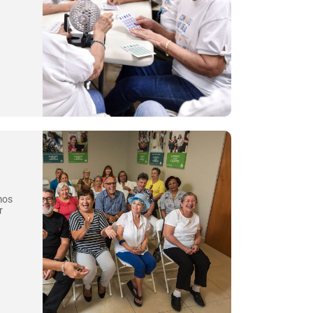
mos
r