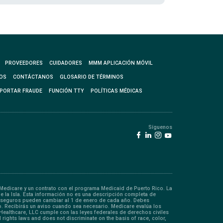
PROVEEDORES
CUIDADORES
MMM APLICACIÓN MÓVIL
OS
CONTÁCTANOS
GLOSARIO DE TÉRMINOS
PORTAR FRAUDE
FUNCIÓN TTY
POLÍTICAS MÉDICAS
Síguenos
edicare y un contrato con el programa Medicaid de Puerto Rico. La
de la Isla. Esta información no es una descripción completa de
coaseguros pueden cambiar al 1 de enero de cada año. Debes
. Recibirás un aviso cuando sea necesario. Medicare evalúa los
 Healthcare, LLC cumple con las leyes federales de derechos civiles
rights laws and does not discriminate on the basis of race, color,