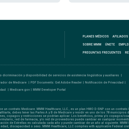
PLANES MÉDICOS
AFILIADOS
SOBRE MMM
ÚNETE
EMPLE
PREGUNTAS FRECUENTES
RE
o dicriminación y disponibilidad de servicios de asistencia lingüística y auxiliares
rador de Medicare
PDF Documents: Get Adobe Reader
Notificación de Privacidad
lidad
Medicare.gov
MMM Developer Portal
 un contrato Medicare. MMM Healthcare, LLC., es un plan HMO D-SNP con un contrato M
iliarte, debes tener las Partes A y B de Medicare y residir en uno de los 78 municipios 
iones, copagos y restricciones se podrían aplicar. Los beneficios, prima y/o copagos/
Formulario, red de farmacia, y/o red de proveedores puede cambiar en cualquier momento
ficación de Estrellas es calculada cada año y puede cambiar de un año al siguiente. MMM
, edad, discapacidad o sexo. MMM Healthcare, LLC complies with applicable Federal civil 