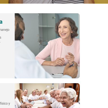
a
 manejo
s
.
ísico y