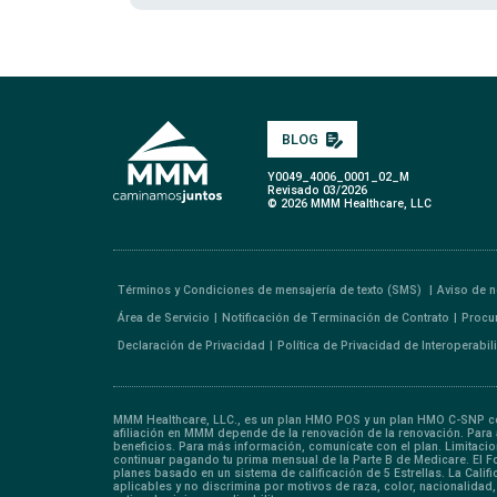
BLOG
Y0049_4006_0001_02_M
Revisado 03/2026
© 2026 MMM Healthcare, LLC
Términos y Condiciones de mensajería de texto (SMS)
Aviso de n
Área de Servicio
Notificación de Terminación de Contrato
Procu
Declaración de Privacidad
Política de Privacidad de Interoperabi
MMM Healthcare, LLC., es un plan HMO POS y un plan HMO C-SNP con
afiliación en MMM depende de la renovación de la renovación. Para af
beneficios. Para más información, comunícate con el plan. Limitac
continuar pagando tu prima mensual de la Parte B de Medicare. El 
planes basado en un sistema de calificación de 5 Estrellas. La Cali
aplicables y no discrimina por motivos de raza, color, nacionalidad