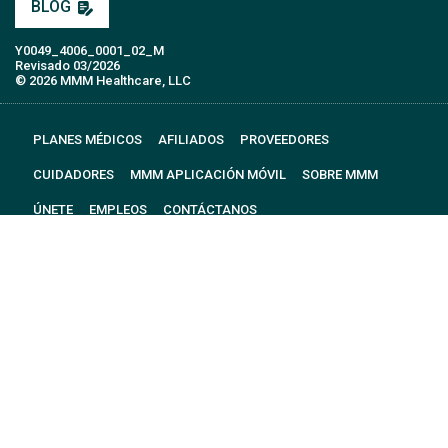
BLOG
Y0049_4006_0001_02_M
Revisado 03/2026
© 2026 MMM Healthcare, LLC
PLANES MÉDICOS
AFILIADOS
PROVEEDORES
CUIDADORES
MMM APLICACIÓN MÓVIL
SOBRE MMM
ÚNETE
EMPLEOS
CONTÁCTANOS
GLOSARIO DE TÉRMINOS
PREGUNTAS FRECUENTES
REPORTAR FRAUDE
FUNCIÓN TTY
POLÍTICAS MÉDICAS
Términos y Condiciones de mensajería de texto (SMS)
Aviso de no dicriminación y disponibilidad de servicios de asistencia
lingüística y auxiliares
Área de Servicio
Notificación de Terminación de Contrato