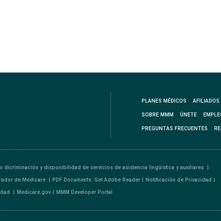
PLANES MÉDICOS
AFILIADOS
SOBRE MMM
ÚNETE
EMPLE
PREGUNTAS FRECUENTES
RE
o dicriminación y disponibilidad de servicios de asistencia lingüística y auxiliares
rador de Medicare
PDF Documents: Get Adobe Reader
Notificación de Privacidad
lidad
Medicare.gov
MMM Developer Portal