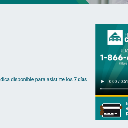
ica disponible para asistirte los
7 días
E
e
p